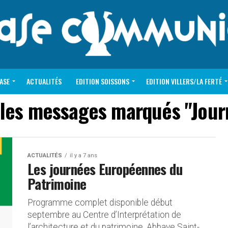
VASE
ACTUALITÉS
EDITION SOISSONS
EDITION VILLERS/LA FERTÉ
 les messages marqués "Jour
ACTUALITÉS
il y a 7 ans
Les journées Européennes du
Patrimoine
Programme complet disponible début
septembre au Centre d’Interprétation de
l’architecture et du patrimoine, Abbaye Saint-