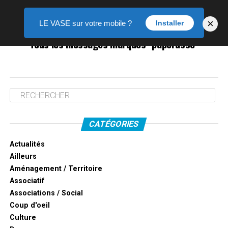
×
LE VASE sur votre mobile ?
Installer
Tous les messages marqués "paperasse"
CATÉGORIES
Actualités
Ailleurs
Aménagement / Territoire
Associatif
Associations / Social
Coup d'oeil
Culture