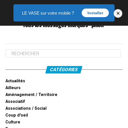
×
LE VASE sur votre mobile ?
Installer
Tous les messages marqués "pinon"
CATÉGORIES
Actualités
Ailleurs
Aménagement / Territoire
Associatif
Associations / Social
Coup d'oeil
Culture