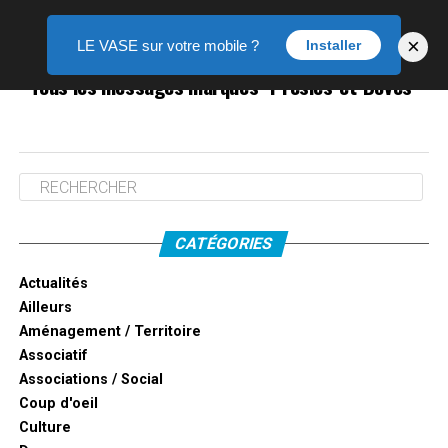
×
LE VASE sur votre mobile ?
Installer
Tous les messages marqués "Presles-et-Boves"
CATÉGORIES
Actualités
Ailleurs
Aménagement / Territoire
Associatif
Associations / Social
Coup d'oeil
Culture