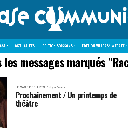
VASE
ACTUALITÉS
EDITION SOISSONS
EDITION VILLERS/LA FERTÉ
s les messages marqués "Rac
LE VASE DES ARTS
il y a 6 ans
Prochainement / Un printemps de
théâtre