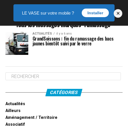
×
LE VASE sur votre mobile ?
Installer
Tous les messages marqués "ramassage"
ACTUALITÉS
il y a 6 ans
GrandSoissons : fin du ramassage des bacs
jaunes bientôt suivi par le verre
CATÉGORIES
Actualités
Ailleurs
Aménagement / Territoire
Associatif