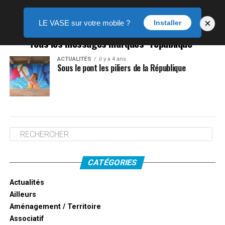
×
LE VASE sur votre mobile ?
Installer
Tous les messages marqués "république"
ACTUALITÉS
il y a 4 ans
Sous le pont les piliers de la République
CATÉGORIES
Actualités
Ailleurs
Aménagement / Territoire
Associatif