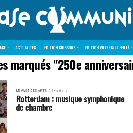
VASE
ACTUALITÉS
EDITION SOISSONS
EDITION VILLERS/LA FERTÉ
es marqués "250e anniversai
LE VASE DES ARTS
il y a 6 ans
Rotterdam : musique symphonique
de chambre