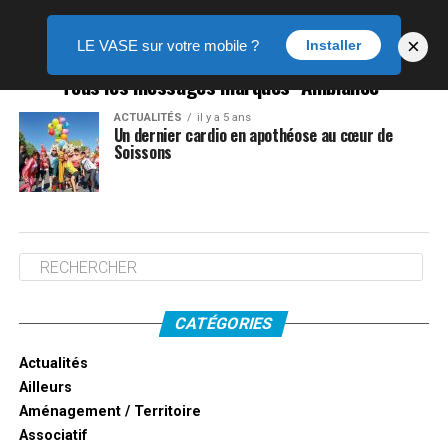
×
LE VASE sur votre mobile ?
Installer
Tous les messages marqués "Ambiance"
ACTUALITÉS
il y a 5 ans
Un dernier cardio en apothéose au cœur de
Soissons
CATÉGORIES
Actualités
Ailleurs
Aménagement / Territoire
Associatif