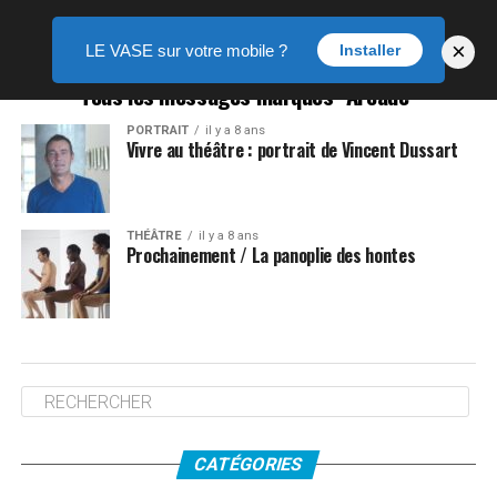
×
LE VASE sur votre mobile ?
Installer
Tous les messages marqués "Arcade"
PORTRAIT
il y a 8 ans
Vivre au théâtre : portrait de Vincent Dussart
THÉÂTRE
il y a 8 ans
Prochainement / La panoplie des hontes
CATÉGORIES