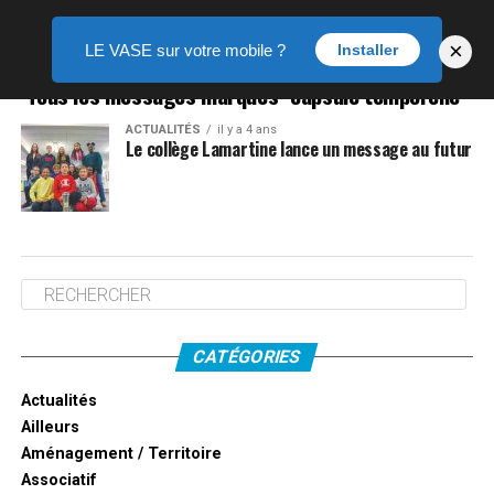
×
LE VASE sur votre mobile ?
Installer
Tous les messages marqués "capsule temporelle"
ACTUALITÉS
il y a 4 ans
Le collège Lamartine lance un message au futur
CATÉGORIES
Actualités
Ailleurs
Aménagement / Territoire
Associatif