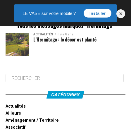
×
LE VASE sur votre mobile ?
Installer
Tous les messages marqués "Hermitage"
ACTUALITÉS
il y a 8 ans
L’Hermitage : le décor est planté
CATÉGORIES
Actualités
Ailleurs
Aménagement / Territoire
Associatif