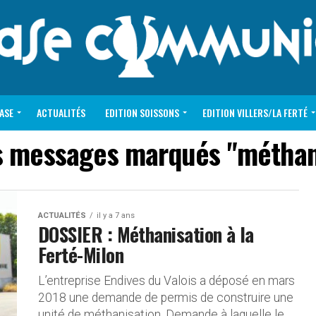
VASE
ACTUALITÉS
EDITION SOISSONS
EDITION VILLERS/LA FERTÉ
s messages marqués "méthan
ACTUALITÉS
il y a 7 ans
DOSSIER : Méthanisation à la
Ferté-Milon
L’entreprise Endives du Valois a déposé en mars
2018 une demande de permis de construire une
unité de méthanisation. Demande à laquelle le