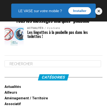
×
LE VASE sur votre mobile ?
Installer
Tous les messages marqués "poubelle"
ACTUALITÉS
il y a 6 ans
Les lingettes à la poubelle pas dans les
toilettes !
CATÉGORIES
Actualités
Ailleurs
Aménagement / Territoire
Associatif