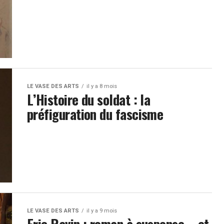
LE VASE DES ARTS
il y a 8 mois
L’Histoire du soldat : la
préfiguration du fascisme
LE VASE DES ARTS
il y a 9 mois
Eric Ravin : roman à suspense – et