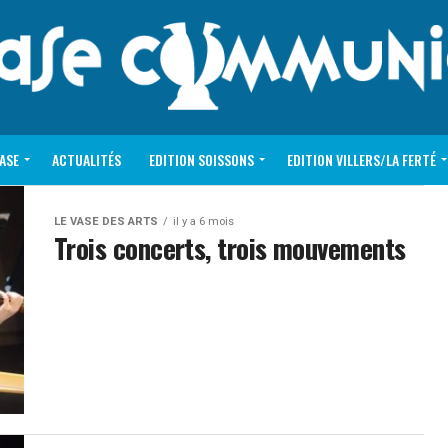
VASE
ACTUALITÉS
EDITION SOISSONS
EDITION VILLERS/LA FERTÉ
LE VASE DES ARTS
il y a 6 mois
Trois concerts, trois mouvements