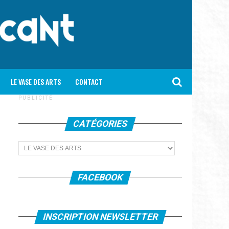
LE VASE DES ARTS
CONTACT
P U B L I C I T É
CATÉGORIES
Catégories
FACEBOOK
INSCRIPTION NEWSLETTER