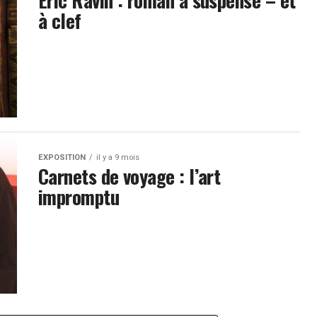
à clef
EXPOSITION
il y a 9 mois
Carnets de voyage : l’art
impromptu