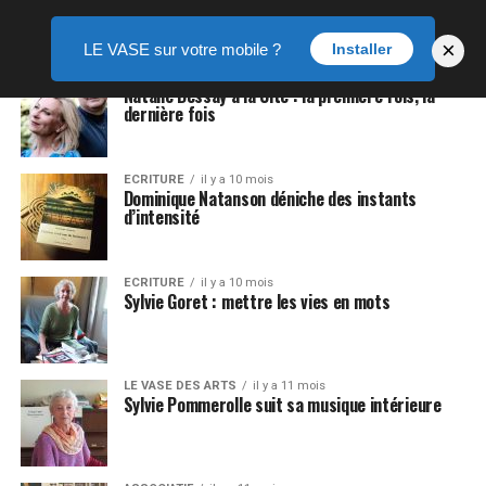
×
LE VASE sur votre mobile ?
Installer
LE VASE DES ARTS
il y a 9 mois
Natalie Dessay à la Cité : la première fois, la
dernière fois
ECRITURE
il y a 10 mois
Dominique Natanson déniche des instants
d’intensité
ECRITURE
il y a 10 mois
Sylvie Goret : mettre les vies en mots
LE VASE DES ARTS
il y a 11 mois
Sylvie Pommerolle suit sa musique intérieure