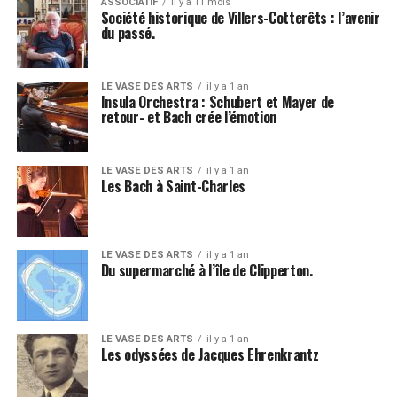
ASSOCIATIF
il y a 11 mois
Société historique de Villers-Cotterêts : l’avenir
du passé.
LE VASE DES ARTS
il y a 1 an
Insula Orchestra : Schubert et Mayer de
retour- et Bach crée l’émotion
LE VASE DES ARTS
il y a 1 an
Les Bach à Saint-Charles
LE VASE DES ARTS
il y a 1 an
Du supermarché à l’île de Clipperton.
LE VASE DES ARTS
il y a 1 an
Les odyssées de Jacques Ehrenkrantz