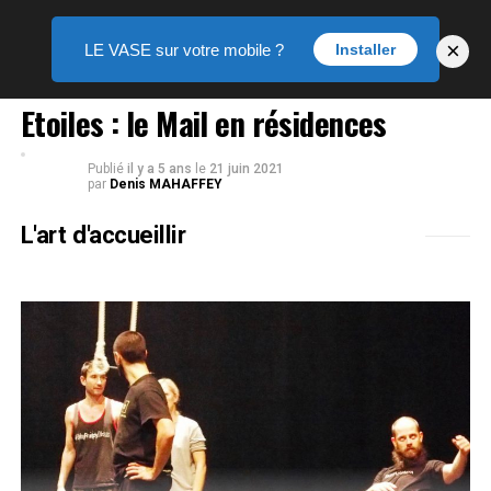
×
LE VASE sur votre mobile ?
Installer
LE VASE DES ARTS
Etoiles : le Mail en résidences
Publié
il y a 5 ans
le
21 juin 2021
par
Denis MAHAFFEY
L'art d'accueillir