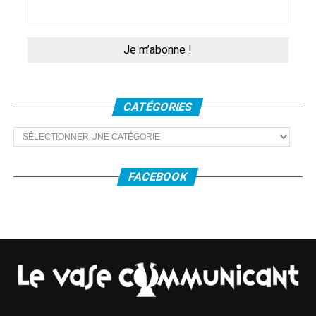
Scène Culturelle, explique comment elle a répondu au vœu
de François Hanse, adjoint à la Culture, d’éviter une telle
vacance.
Le Mail, elle rappelle, a l’habitude des « résidences de
création » quand, pendant les congés scolaires, certaines
compagnies occupent les lieux, pour concevoir ou répéter
CATÉGORIES
un nouveau spectacle. Il a été décidé d’élargir le dispositif.
Catégories
« J’ai écrit à toutes les compagnies locales. »
Elle le fait
avec l’accord du maire, Alain Crémont.
« Beaucoup de
maires n’auraient pas accepté. »
FACEBOOK
Depuis octobre 2020 les résidences s’enchaînent. 14
compagnies ont bénéficié des ressources du théâtre, de
ses équipements et installations, de son équipe
technique. Ainsi le Mail est resté actif, prêt à redémarrer
au quart de tour.
Nombre de compagnies ont pris le chemin de la création