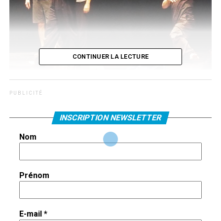
CONTINUER LA LECTURE
Les danseurs et les acrobates de Si'i
P U B L I C I T É
Cet article élargit les informations publiées dans le Vase
INSCRIPTION NEWSLETTER
Communicant n° 314 sur les résidences récentes au
théâtre du Mail.
Nom
Rien n’est moins animé qu’un théâtre vide : plateau aussi
obscur et nu qu’un dépôt délaissé, dossiers de fauteuil
Prénom
alignés comme les pierres tombales d’un cimetière.
Le Covid pouvait condamner la salle du Mail à un tel vide
E-mail
*
prolongé. Que faire ? Sabrina Guédon, directrice de la