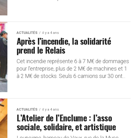
ACTUALITÉS
il y a 4 ans
Après l’incendie, la solidarité
prend le Relais
Cet incendie représente 6 à 7 M€ de dommages
pour l’entreprise, plus de 2 M€ de machines et 1
à 2 M€ de stocks. Seuls 6 camions sur 30 ont...
ACTUALITÉS
il y a 4 ans
L’Atelier de l’Enclume : l’asso
sociale, solidaire, et artistique
Loupeigne, hameau de Vaux, rue de la Muse.