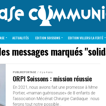
VASE
ACTUALITÉS
EDITION SOISSONS
EDITION VILLERS/LA FERTÉ
les messages marqués "solid
PUBLIREPORTAGE
il y a 4 ans
ORPI Soissons : mission réussie
En 2021, nous avions fait une promesse à Mme
Portier, «maman guérisseuse» de 8 enfants de
l’association Mécénat Chirurgie Cardiaque : nous
ferons tout notre possible...